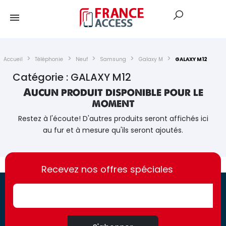
Accueil
Téléphonie
Neuf
Samsung
Galaxy M
GALAXY M12
Catégorie : GALAXY M12
Aucun produit disponible pour le
moment
Restez à l'écoute! D'autres produits seront affichés ici
au fur et à mesure qu'ils seront ajoutés.
https://france-
https://france-
access.fr
Recevez nos offres spéciales
access.fr