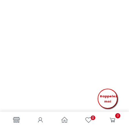
Rappelez
moi
0
0