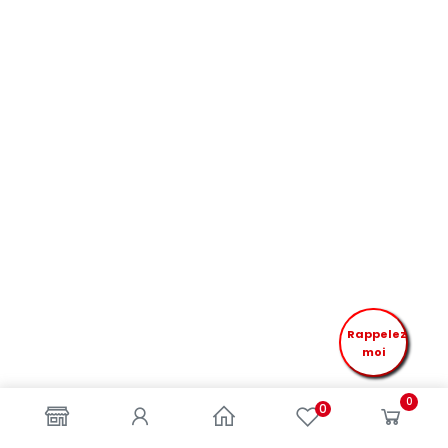
Rappelez
moi
0
0