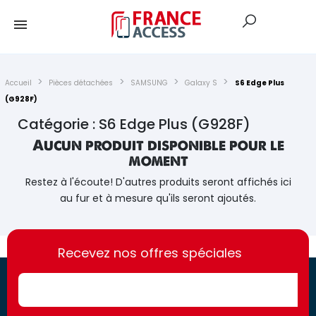
Accueil
Pièces détachées
SAMSUNG
Galaxy S
S6 Edge Plus
(G928F)
Catégorie : S6 Edge Plus (G928F)
Aucun produit disponible pour le
moment
Restez à l'écoute! D'autres produits seront affichés ici
au fur et à mesure qu'ils seront ajoutés.
https://france-
https://france-
access.fr
Recevez nos offres spéciales
access.fr