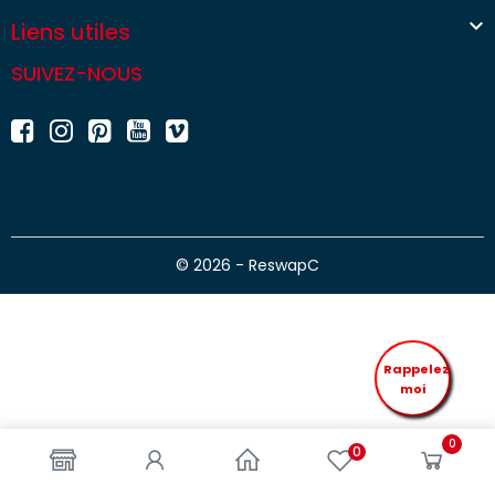

Liens utiles
SUIVEZ-NOUS
© 2026 - ReswapC
Rappelez
moi
0
0