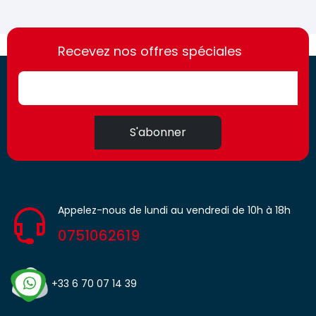
https://france-
https://france-
access.fr
Recevez nos offres spéciales
access.fr
S'abonner
Appelez-nous de lundi au vendredi de 10h à 18h
0751062619
+33 6 70 07 14 39