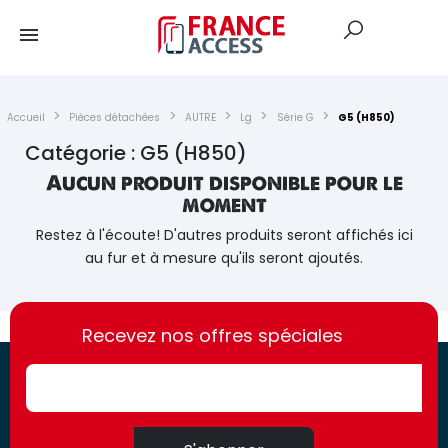
Accueil
Pièces détachées
AUTRE
Lg
Série G
G5 (H850)
Catégorie : G5 (H850)
Aucun produit disponible pour le
moment
Restez à l'écoute! D'autres produits seront affichés ici
au fur et à mesure qu'ils seront ajoutés.
https://france-
https://france-
access.fr
Recevez nos offres spéciales
access.fr