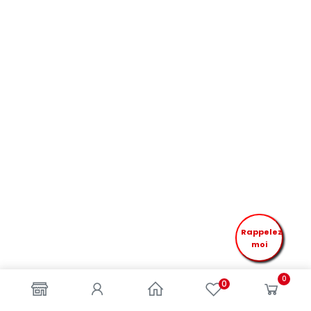
Rappelez
moi
0
0