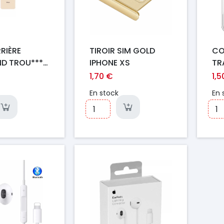
RRIÈRE
TIROIR SIM GOLD
CO
ND TROU***
IPHONE XS
TR
XS GOLD
IP
1,70 €
1,5
En stock
En 
Prix