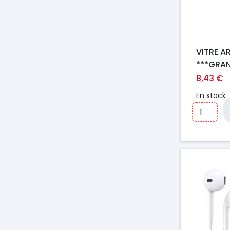
VITRE A
***GRA
IPHONE 
8,43 €
En stock
Prix