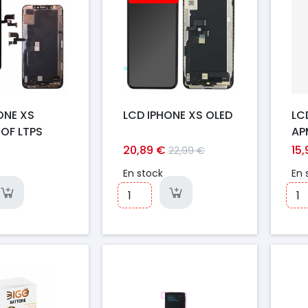
Prix
ONE XS
LCD IPHONE XS OLED
LC
COF LTPS
AP
20,89 €
15
22,99 €
En stock
En 
Prix
Pr