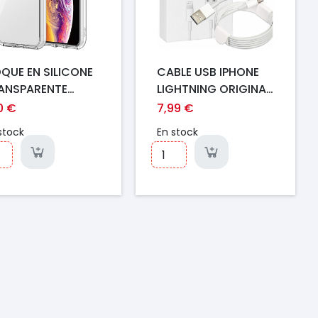
QUE EN SILICONE
CABLE USB IPHONE
ANSPARENTE
LIGHTNING ORIGINAL
HONE X/XS
APPLE 2M
0 €
7,99 €
stock
En stock