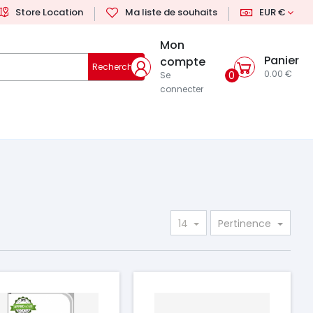
Store Location
Ma liste de souhaits
EUR €
Mon
Panier
compte
Rechercher
0.00 €
0
Se
connecter
14
Pertinence
ix
Prix