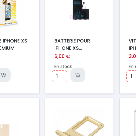
E IPHONE XS
BATTERIE POUR
VI
REMIUM
IPHONE XS
IP
(STANDARD)
**
6,00 €
3,
En stock
En 
Prix
Pr