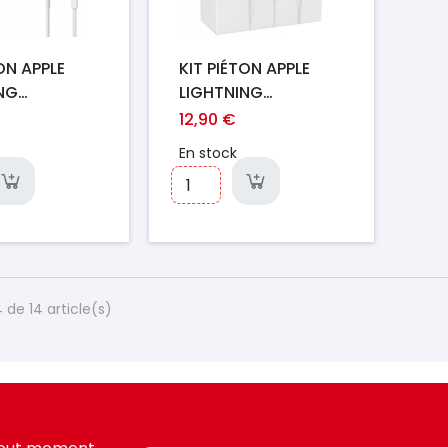
ON APPLE
KIT PIÉTON APPLE
NG
LIGHTNING
UE POP-UP
MMTN2ZM/A
12,90 €
ORIGINAL
En stock
 de 14 article(s)