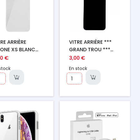
TRE ARRIÈRE
VITRE ARRIÈRE ***
HONE XS BLANC
GRAND TROU ***
*GRAND TROU***
IPHONE XS NOIR
00 €
3,00 €
stock
En stock
ix
Prix