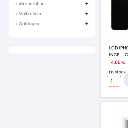
Alimentation
add
Multimédia
add
Outillages
add
LCD IPH
INCELL 
14,00 €
En stock
Prix