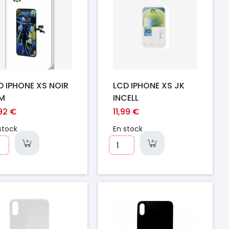
D IPHONE XS NOIR
LCD IPHONE XS JK
M
INCELL
,92 €
11,99 €
stock
En stock
ix
Prix