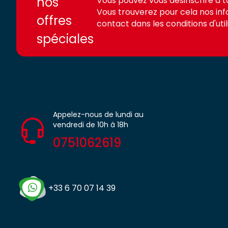
nos
Vous pouvez vous désinscrire à 
Vous trouverez pour cela nos in
offres
contact dans les conditions d'utili
spéciales
Appelez-nous de lundi au
vendredi de 10h à 18h
0751062619
+33 6 70 07 14 39