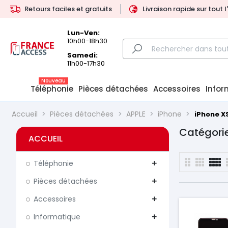
Retours faciles et gratuits
Livraison rapide sur tout 
Lun-Ven:
10h00-18h30
Samedi:
11h00-17h30
Nouveau
Téléphonie
Pièces détachées
Accessoires
Infor
Accueil
Pièces détachées
APPLE
iPhone
iPhone X
Catégorie
ACCUEIL
Téléphonie
add
Pièces détachées
add
Accessoires
add
Informatique
add
Prix