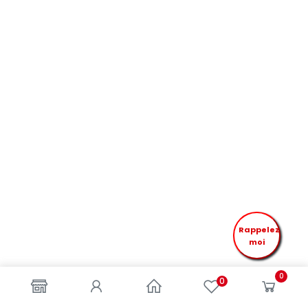
Rappelez
moi
0
0