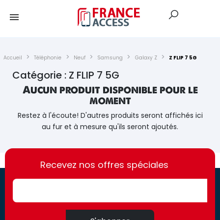
Accueil
Téléphonie
Neuf
Samsung
Galaxy Z
Z FLIP 7 5G
Catégorie : Z FLIP 7 5G
Aucun produit disponible pour le
moment
Restez à l'écoute! D'autres produits seront affichés ici
au fur et à mesure qu'ils seront ajoutés.
https://france-
https://france-
access.fr
Recevez nos offres spéciales
access.fr