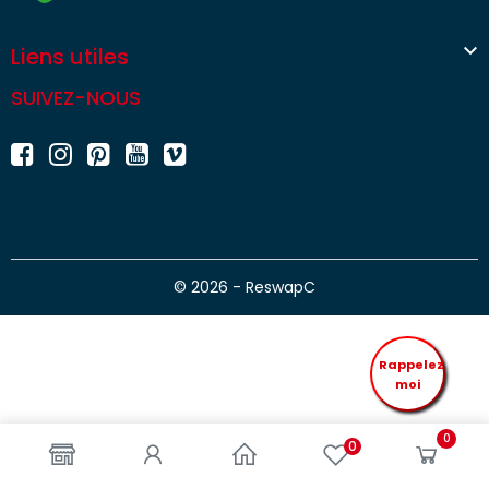

Liens utiles
SUIVEZ-NOUS
© 2026 - ReswapC
Rappelez
moi
0
0