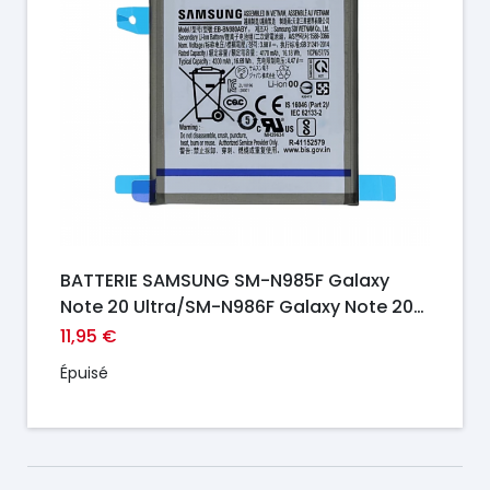
BATTERIE SAMSUNG SM-N985F Galaxy
Note 20 Ultra/SM-N986F Galaxy Note 20
Ultra 5G ORI
11,95 €
Épuisé