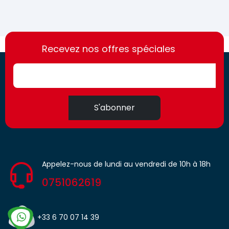
https://france-
https://france-
access.fr
Recevez nos offres spéciales
access.fr
S'abonner
Appelez-nous de lundi au vendredi de 10h à 18h
0751062619
+33 6 70 07 14 39