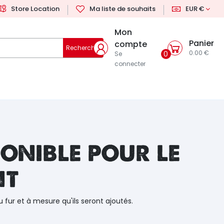
Store Location
Ma liste de souhaits
EUR €
Mon
Panier
compte
Rechercher
0.00 €
0
Se
connecter
onible pour le
nt
u fur et à mesure qu'ils seront ajoutés.