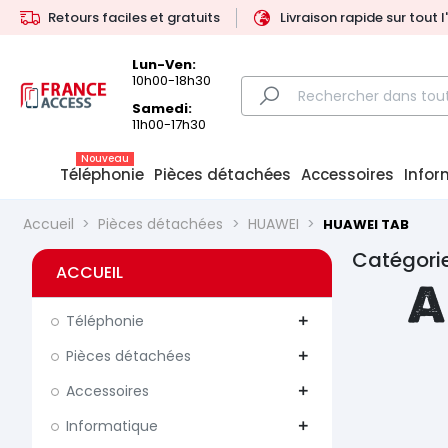
Retours faciles et gratuits
Livraison rapide sur tout 
Lun-Ven:
10h00-18h30
Samedi:
11h00-17h30
Nouveau
Téléphonie
Pièces détachées
Accessoires
Infor
Accueil
Pièces détachées
HUAWEI
HUAWEI TAB
Catégorie
ACCUEIL
A
Téléphonie
add
Pièces détachées
add
Accessoires
add
Informatique
add