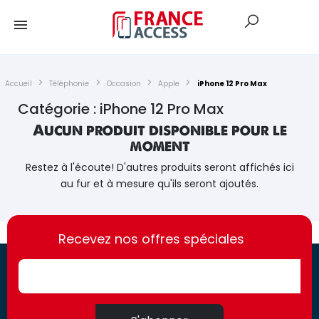
Accueil
Téléphonie
Occasion
Apple
iPhone 12 Pro Max
Catégorie : iPhone 12 Pro Max
Aucun produit disponible pour le
moment
Restez à l'écoute! D'autres produits seront affichés ici
au fur et à mesure qu'ils seront ajoutés.
https://france-
https://france-
access.fr
Recevez nos offres spéciales
access.fr