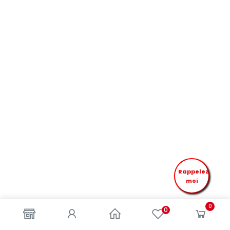
Rappelez
moi
0
0