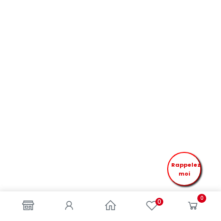
Rappelez
moi
0
0