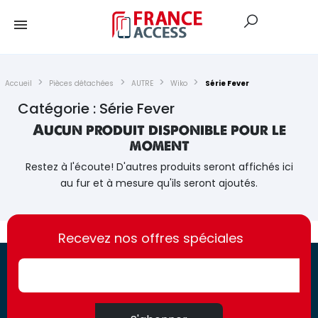
Accueil
Pièces détachées
AUTRE
Wiko
Série Fever
Catégorie : Série Fever
Aucun produit disponible pour le
moment
Restez à l'écoute! D'autres produits seront affichés ici
au fur et à mesure qu'ils seront ajoutés.
https://france-
https://france-
access.fr
Recevez nos offres spéciales
access.fr