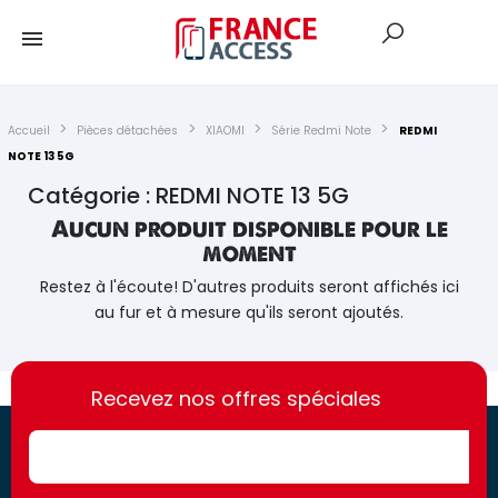
Accueil
Pièces détachées
XIAOMI
Série Redmi Note
REDMI
NOTE 13 5G
Catégorie : REDMI NOTE 13 5G
Aucun produit disponible pour le
moment
Restez à l'écoute! D'autres produits seront affichés ici
au fur et à mesure qu'ils seront ajoutés.
https://france-
https://france-
access.fr
Recevez nos offres spéciales
access.fr