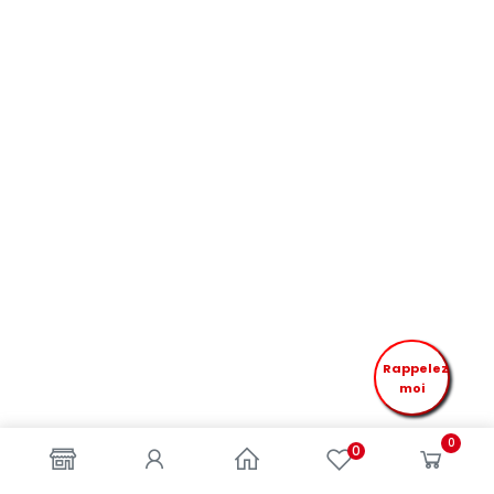
Rappelez
moi
0
0