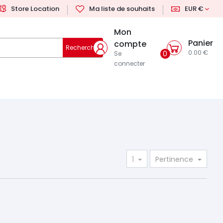
Store Location
Ma liste de souhaits
EUR €
Mon
Panier
compte
Rechercher
0.00 €
0
Se
connecter
1
Pertinence