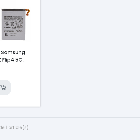
e Samsung
 Flip4 5G
724 (Pack de
de 1 article(s)