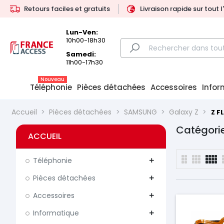
Retours faciles et gratuits
Livraison rapide sur tout 
Lun-Ven:
10h00-18h30
Samedi:
11h00-17h30
Nouveau
Téléphonie
Pièces détachées
Accessoires
Infor
Accueil
Pièces détachées
SAMSUNG
Galaxy Z
Z F
Catégorie
ACCUEIL
Téléphonie
add
Pièces détachées
add
Accessoires
add
Informatique
add
Prix