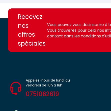
https://france-
https://france-
access.fr
access.fr
Recevez
nos
Vous pouvez vous désinscrire à 
Vous trouverez pour cela nos in
offres
contact dans les conditions d'utili
spéciales
Appelez-nous de lundi au
vendredi de 10h à 18h
0751062619