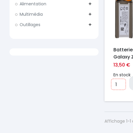
Alimentation
add
Multimédia
add
Outillages
add
Batteri
Galaxy Z
F723/ F
13,50 €
2)
En stock
Affichage 1-1 