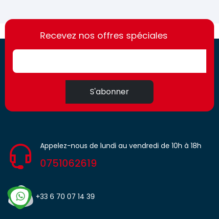
https://france-
https://france-
access.fr
Recevez nos offres spéciales
access.fr
S'abonner
Appelez-nous de lundi au vendredi de 10h à 18h
0751062619
+33 6 70 07 14 39