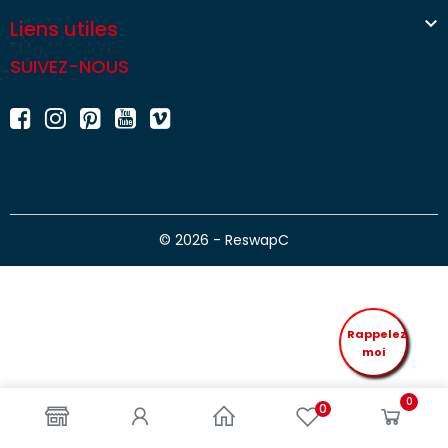

Liens utiles
SUIVEZ-NOUS
© 2026 - ReswapC
Rappelez
moi
0
0