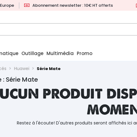
l'Europe
Abonnement newsletter : 10€ HT offerts
matique
Outillage
Multimédia
Promo
rcés
Huawei
Série Mate
 : Série Mate
ucun produit disp
mome
Restez à l'écoute! D'autres produits seront affichés ici a