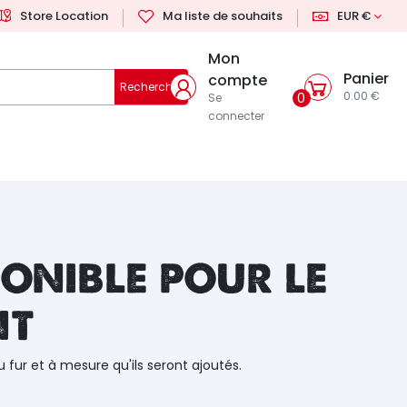
Store Location
Ma liste de souhaits
EUR €
Mon
Panier
compte
Rechercher
0.00 €
0
Se
connecter
onible pour le
nt
u fur et à mesure qu'ils seront ajoutés.