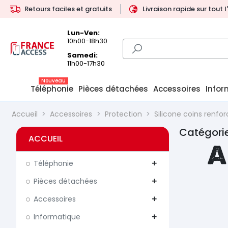
Retours faciles et gratuits
Livraison rapide sur tout 
Lun-Ven:
10h00-18h30
Samedi:
11h00-17h30
Nouveau
Téléphonie
Pièces détachées
Accessoires
Infor
Accueil
Accessoires
Protection
Silicone coins renfo
Catégorie
ACCUEIL
A
Téléphonie
add
Pièces détachées
add
Accessoires
add
Informatique
add