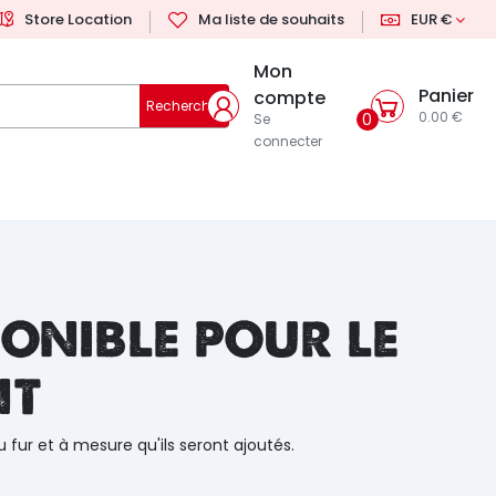
Store Location
Ma liste de souhaits
EUR €
Mon
Panier
compte
Rechercher
0.00 €
0
Se
connecter
onible pour le
nt
u fur et à mesure qu'ils seront ajoutés.