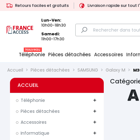
Retours faciles et gratuits
Livraison rapide sur tout 
Lun-Ven:
10h00-18h30
Samedi:
11h00-17h30
Nouveau
Téléphonie
Pièces détachées
Accessoires
Infor
Accueil
Pièces détachées
SAMSUNG
Galaxy M
M3
Catégori
ACCUEIL
A
Téléphonie
add
Pièces détachées
add
Accessoires
add
Informatique
add