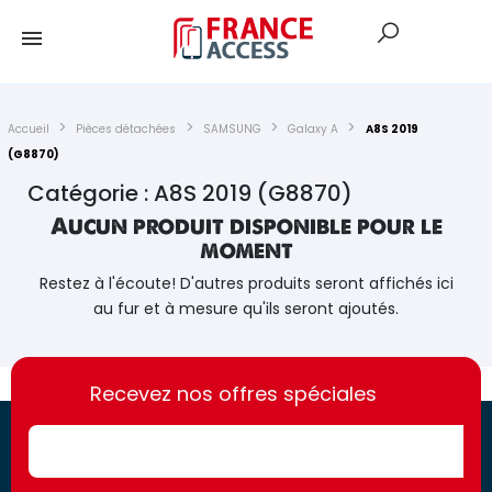
Accueil
Pièces détachées
SAMSUNG
Galaxy A
A8S 2019
(G8870)
Catégorie : A8S 2019 (G8870)
Aucun produit disponible pour le
moment
Restez à l'écoute! D'autres produits seront affichés ici
au fur et à mesure qu'ils seront ajoutés.
https://france-
https://france-
access.fr
Recevez nos offres spéciales
access.fr