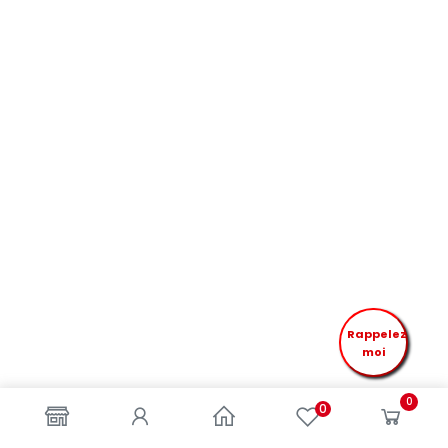
Rappelez
moi
0
0