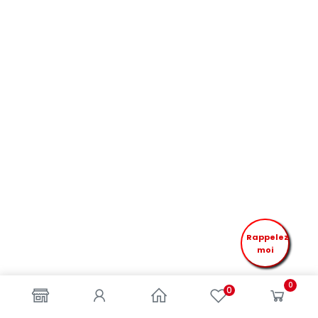
Rappelez
moi
0
0