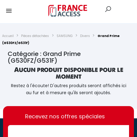
Accueil
Pièces détachées
SAMSUNG
Divers
Grand Prime
(G530FZ/G531F)
Catégorie : Grand Prime
(G530FZ/G531F)
Aucun produit disponible pour le
moment
Restez à l'écoute! D'autres produits seront affichés ici
au fur et à mesure qu'ils seront ajoutés.
https://france-
https://france-
access.fr
Recevez nos offres spéciales
access.fr