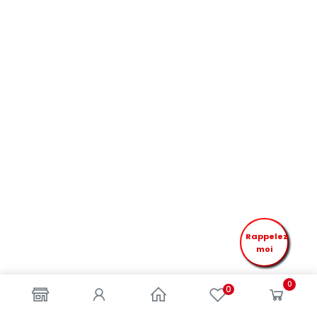
Rappelez
moi
0
0