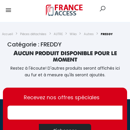
Accueil
Pièces détachées
AUTRE
Wiko
Autres
FREDDY
Catégorie : FREDDY
Aucun produit disponible pour le
moment
Restez à l'écoute! D'autres produits seront affichés ici
au fur et à mesure qu'ils seront ajoutés.
https://france-
https://france-
access.fr
Recevez nos offres spéciales
access.fr