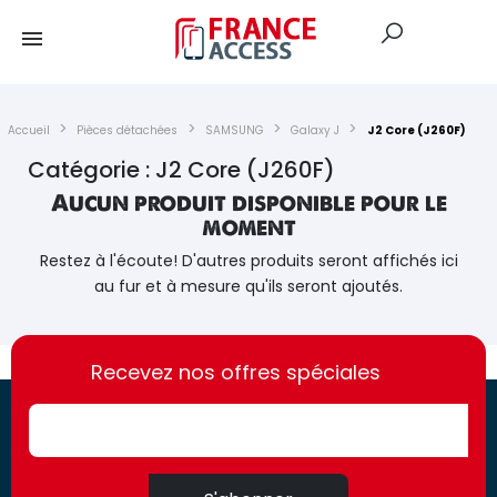
Accueil
Pièces détachées
SAMSUNG
Galaxy J
J2 Core (J260F)
Catégorie : J2 Core (J260F)
Aucun produit disponible pour le
moment
Restez à l'écoute! D'autres produits seront affichés ici
au fur et à mesure qu'ils seront ajoutés.
https://france-
https://france-
access.fr
Recevez nos offres spéciales
access.fr