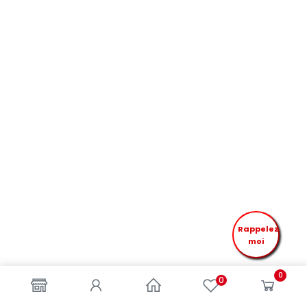
Rappelez
moi
0
0