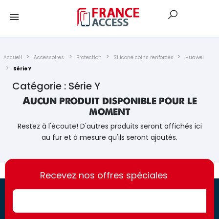
Accueil
Accessoires
Protection
Silicone coins renforcés
Huawei
Série Y
Catégorie : Série Y
Aucun produit disponible pour le
moment
Restez à l'écoute! D'autres produits seront affichés ici
au fur et à mesure qu'ils seront ajoutés.
https://france-
https://france-
access.fr
Recevez nos offres spéciales
access.fr