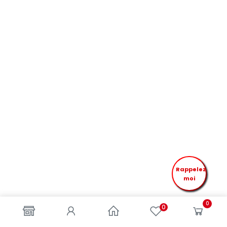
Rappelez
moi
0
0