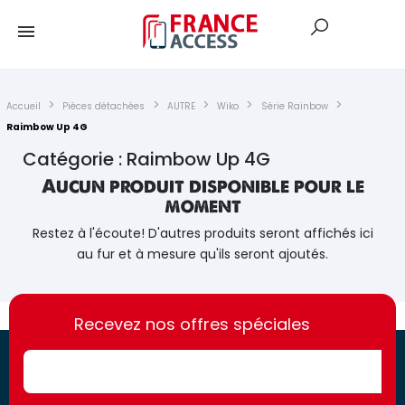
Accueil
Pièces détachées
AUTRE
Wiko
Série Rainbow
Raimbow Up 4G
Catégorie : Raimbow Up 4G
Aucun produit disponible pour le
moment
Restez à l'écoute! D'autres produits seront affichés ici
au fur et à mesure qu'ils seront ajoutés.
https://france-
https://france-
access.fr
Recevez nos offres spéciales
access.fr