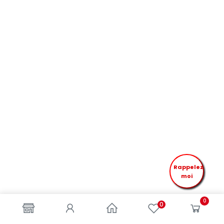
Rappelez
moi
0
0