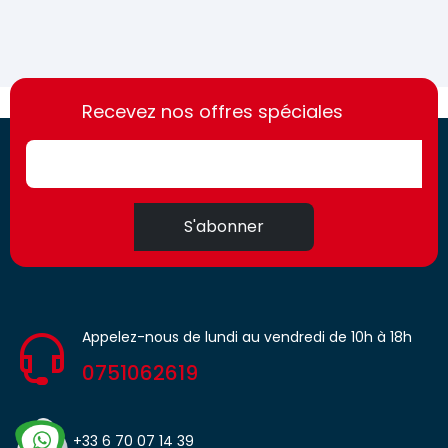
https://france-
https://france-
access.fr
Recevez nos offres spéciales
access.fr
S'abonner
Appelez-nous de lundi au vendredi de 10h à 18h
0751062619
+33 6 70 07 14 39