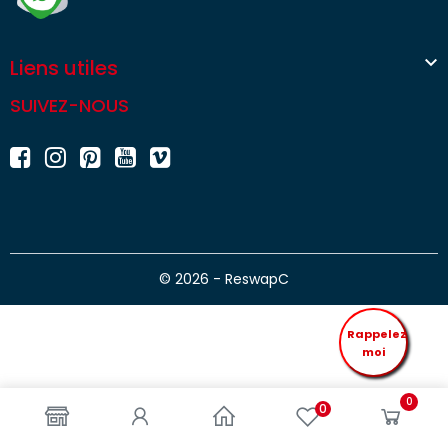

Liens utiles
SUIVEZ-NOUS
© 2026 - ReswapC
Rappelez
moi
0
0