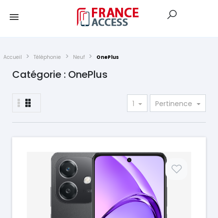
Accueil
Téléphonie
Neuf
OnePlus
Catégorie : OnePlus
1
Pertinence
Prix