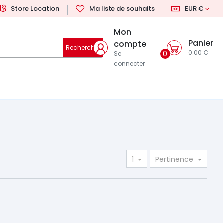
Store Location
Ma liste de souhaits
EUR €
Mon
Panier
compte
Rechercher
0.00 €
0
Se
connecter
1
Pertinence