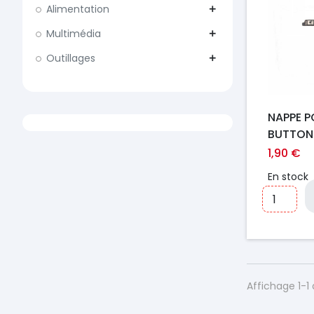
Alimentation
add
Multimédia
add
Outillages
add
NAPPE 
BUTTON 
X3 PRO
1,90 €
En stock
Affichage 1-1 