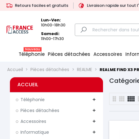
Retours faciles et gratuits
Livraison rapide sur tout 
Lun-Ven:
10h00-18h30
Samedi:
11h00-17h30
Nouveau
Téléphonie
Pièces détachées
Accessoires
Infor
Accueil
Pièces détachées
REALME
REALME FIND X3 P
Catégorie
ACCUEIL
Téléphonie
add
Pièces détachées
add
Accessoires
add
Informatique
add
Prix