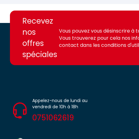
https://france-
https://france-
access.fr
access.fr
Recevez
nos
Vous pouvez vous désinscrire à 
Vous trouverez pour cela nos in
offres
contact dans les conditions d'utili
spéciales
Appelez-nous de lundi au
vendredi de 10h à 18h
0751062619