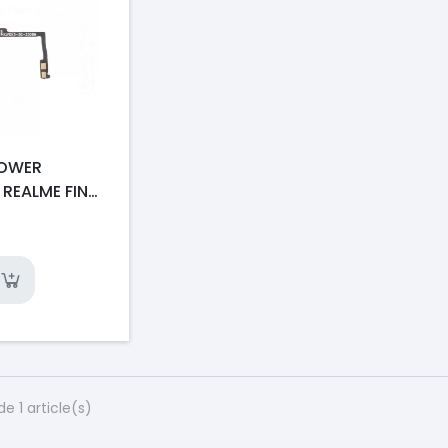
POWER
REALME FIND
de 1 article(s)