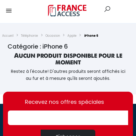
Accueil
Téléphonie
Occasion
Apple
iPhone 6
Catégorie : iPhone 6
Aucun produit disponible pour le
moment
Restez à l'écoute! D'autres produits seront affichés ici
au fur et à mesure qu'ils seront ajoutés.
https://france-
https://france-
access.fr
Recevez nos offres spéciales
access.fr