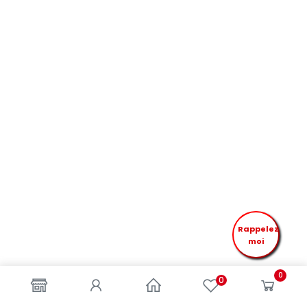
Rappelez
moi
0
0