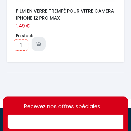
FILM EN VERRE TREMPÉ POUR VITRE CAMERA
IPHONE 12 PRO MAX
1,49 €
En stock
https://france-
https://france-
access.fr
Recevez nos offres spéciales
access.fr