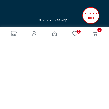
Rappelez
moi
© 2026 - ReswapC
0
0