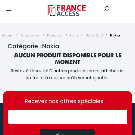
Accueil
Accessoires
Protection
Films
Glass 2,5D
Nokia
Catégorie : Nokia
Aucun produit disponible pour le
moment
Restez à l'écoute! D'autres produits seront affichés ici
au fur et à mesure qu'ils seront ajoutés.
https://france-
https://france-
access.fr
Recevez nos offres spéciales
access.fr