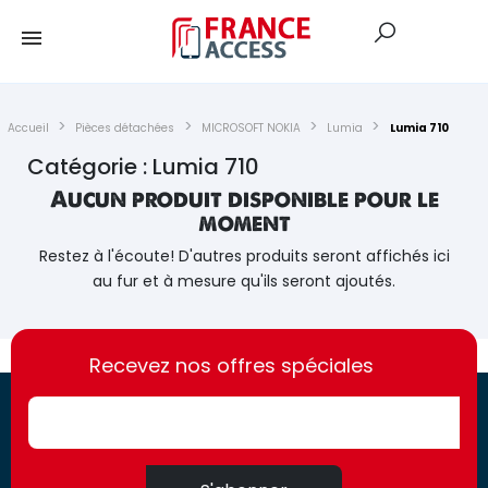
Accueil
Pièces détachées
MICROSOFT NOKIA
Lumia
Lumia 710
Catégorie : Lumia 710
Aucun produit disponible pour le
moment
Restez à l'écoute! D'autres produits seront affichés ici
au fur et à mesure qu'ils seront ajoutés.
https://france-
https://france-
access.fr
Recevez nos offres spéciales
access.fr