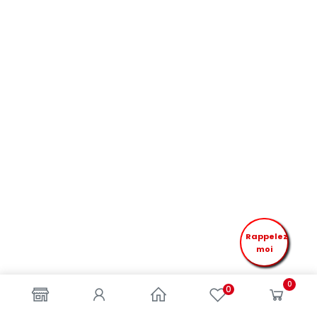
Rappelez
moi
0
0