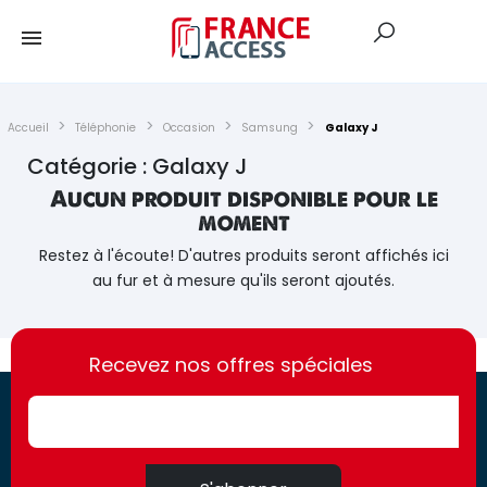
Accueil
Téléphonie
Occasion
Samsung
Galaxy J
Catégorie : Galaxy J
Aucun produit disponible pour le
moment
Restez à l'écoute! D'autres produits seront affichés ici
au fur et à mesure qu'ils seront ajoutés.
https://france-
https://france-
access.fr
Recevez nos offres spéciales
access.fr