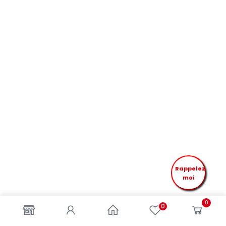
Rappelez
moi
0
0