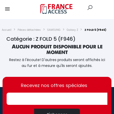
Accueil
Pièces détachées
SAMSUNG
Galaxy Z
Z FOLD 5 (F946)
Catégorie : Z FOLD 5 (F946)
Aucun produit disponible pour le
moment
Restez à l'écoute! D'autres produits seront affichés ici
au fur et à mesure qu'ils seront ajoutés.
https://france-
https://france-
access.fr
Recevez nos offres spéciales
access.fr