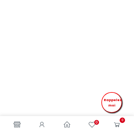
Rappelez
moi
0
0