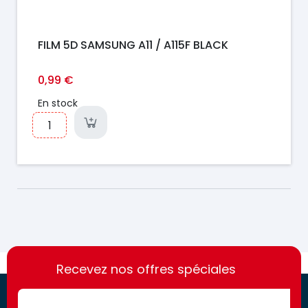
FILM 5D SAMSUNG A11 / A115F BLACK
0,99 €
En stock
https://france-
https://france-
access.fr
Recevez nos offres spéciales
access.fr