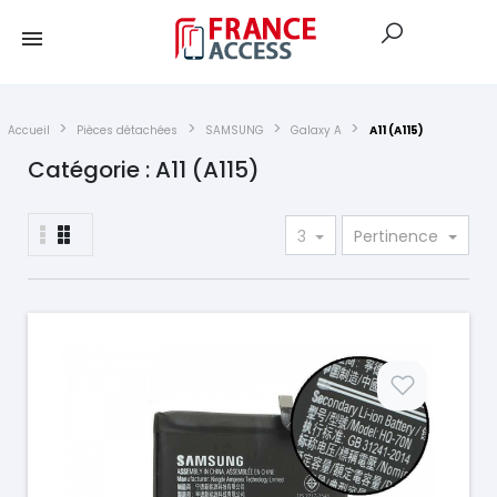
Accueil
Pièces détachées
SAMSUNG
Galaxy A
A11 (A115)
Catégorie : A11 (A115)
3
Pertinence
Prix