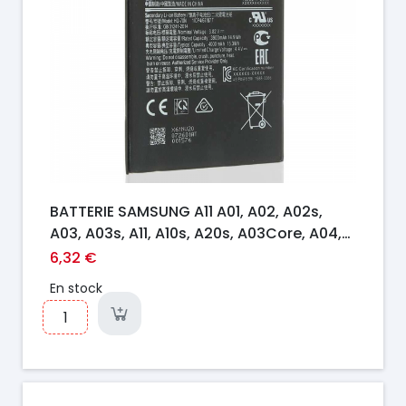
BATTERIE SAMSUNG A11 A01, A02, A02s,
A03, A03s, A11, A10s, A20s, A03Core, A04,
A03e, M04, A22, 5G, A14, 5G Series
6,32 €
En stock