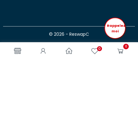
Rappelez
moi
© 2026 - ReswapC
0
0