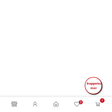
Rappelez
moi
0
0