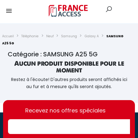
Accueil
Téléphonie
Neuf
Samsung
Galaxy A
SAMSUNG
A25 5G
Catégorie : SAMSUNG A25 5G
Aucun produit disponible pour le
moment
Restez à l'écoute! D'autres produits seront affichés ici
au fur et à mesure qu'ils seront ajoutés.
https://france-
https://france-
access.fr
Recevez nos offres spéciales
access.fr