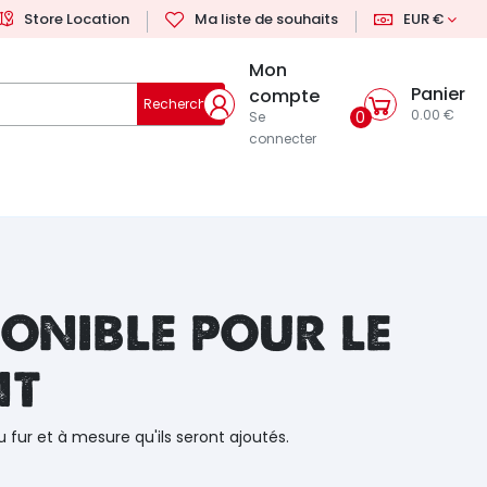
Store Location
Ma liste de souhaits
EUR €
Mon
Panier
compte
Rechercher
0.00 €
0
Se
connecter
onible pour le
nt
u fur et à mesure qu'ils seront ajoutés.