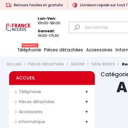
Retours faciles et gratuits
Livraison rapide sur tout 
Lun-Ven:
10h00-18h30
Samedi:
11h00-17h30
Nouveau
Téléphonie
Pièces détachées
Accessoires
Infor
Accueil
Pièces détachées
XIAOMI
Série Redmi
Re
Catégorie
ACCUEIL
A
Téléphonie
add
Pièces détachées
add
Accessoires
add
Informatique
add