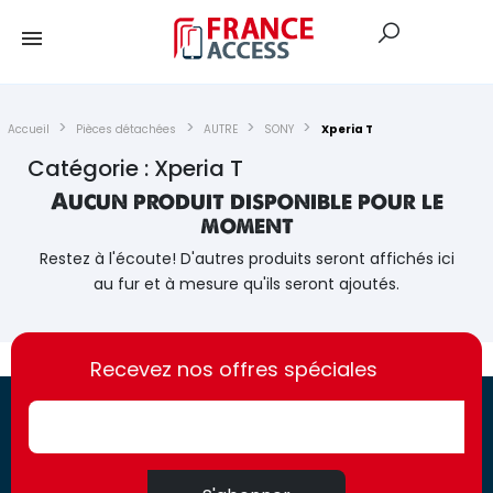
Accueil
Pièces détachées
AUTRE
SONY
Xperia T
Catégorie : Xperia T
Aucun produit disponible pour le
moment
Restez à l'écoute! D'autres produits seront affichés ici
au fur et à mesure qu'ils seront ajoutés.
https://france-
https://france-
access.fr
Recevez nos offres spéciales
access.fr