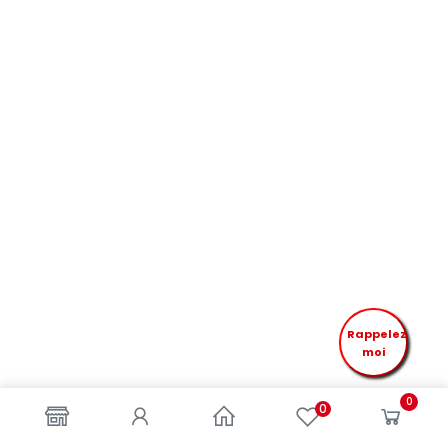
Rappelez
moi
0
0