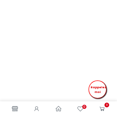
Rappelez
moi
0
0