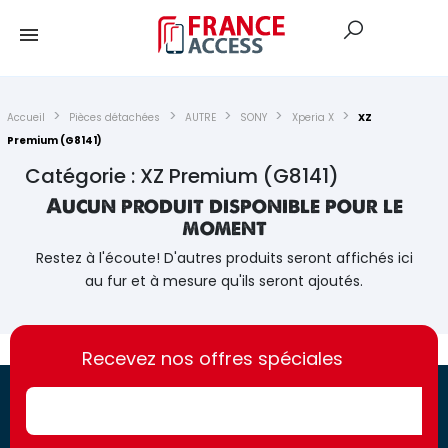
Accueil
Pièces détachées
AUTRE
SONY
Xperia X
XZ
Premium (G8141)
Catégorie : XZ Premium (G8141)
Aucun produit disponible pour le
moment
Restez à l'écoute! D'autres produits seront affichés ici
au fur et à mesure qu'ils seront ajoutés.
https://france-
https://france-
access.fr
Recevez nos offres spéciales
access.fr