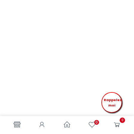
Rappelez
moi
0
0