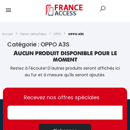
Accueil
Pièces détachées
OPPO
OPPO A3S
Catégorie : OPPO A3S
Aucun produit disponible pour le
moment
Restez à l'écoute! D'autres produits seront affichés ici
au fur et à mesure qu'ils seront ajoutés.
https://france-
https://france-
access.fr
Recevez nos offres spéciales
access.fr