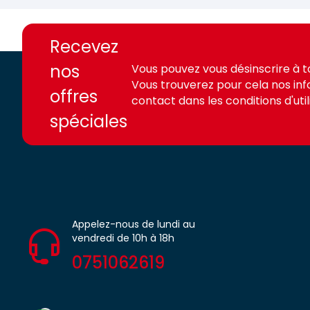
https://france-
https://france-
access.fr
access.fr
Recevez
nos
Vous pouvez vous désinscrire à 
Vous trouverez pour cela nos in
offres
contact dans les conditions d'utili
spéciales
Appelez-nous de lundi au
vendredi de 10h à 18h
0751062619