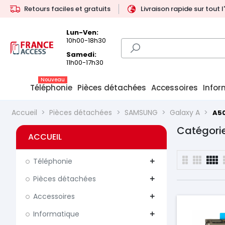
Retours faciles et gratuits
Livraison rapide sur tout 
Lun-Ven:
10h00-18h30
Samedi:
11h00-17h30
Nouveau
Téléphonie
Pièces détachées
Accessoires
Infor
Accueil
Pièces détachées
SAMSUNG
Galaxy A
A50
Catégorie
ACCUEIL
Téléphonie
add
Pièces détachées
add
Accessoires
add
Informatique
add
Prix