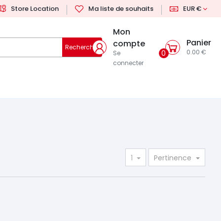
Store Location
Ma liste de souhaits
EUR €
Mon
Panier
compte
Rechercher
0.00 €
0
Se
connecter
1
Pertinence