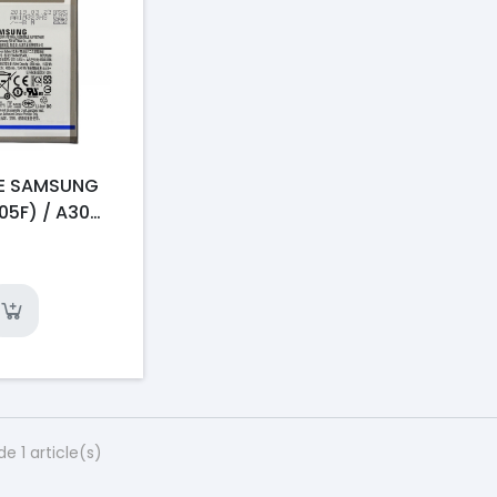
IE SAMSUNG
05F) / A30
 / A30S
/ A50
 / A50S
de 1 article(s)