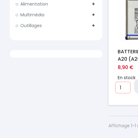
Alimentation
add
Multimédia
add
Outillages
add
BATTER
A20 (A2
(A305F)
8,90 €
(A307) 
En stock
(A505F)
(A507)
Affichage 1-1 