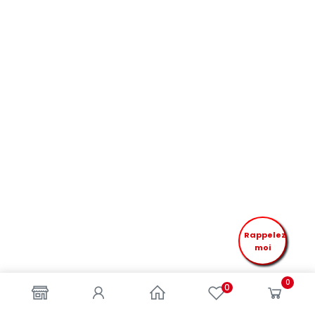
Rappelez
moi
0
0