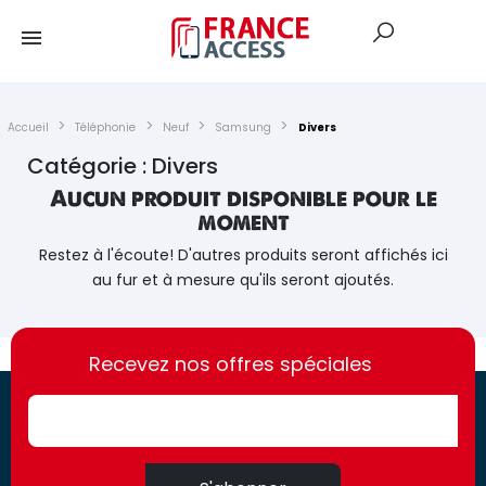
Accueil
Téléphonie
Neuf
Samsung
Divers
Catégorie : Divers
Aucun produit disponible pour le
moment
Restez à l'écoute! D'autres produits seront affichés ici
au fur et à mesure qu'ils seront ajoutés.
https://france-
https://france-
access.fr
Recevez nos offres spéciales
access.fr