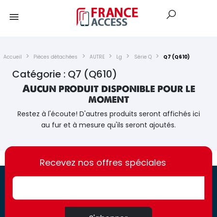
Accueil
Pièces détachées
AUTRE
Lg
Série Q
Q7 (Q610)
Catégorie : Q7 (Q610)
Aucun produit disponible pour le
moment
Restez à l'écoute! D'autres produits seront affichés ici
au fur et à mesure qu'ils seront ajoutés.
https://france-
https://france-
access.fr
Recevez nos offres spéciales
access.fr