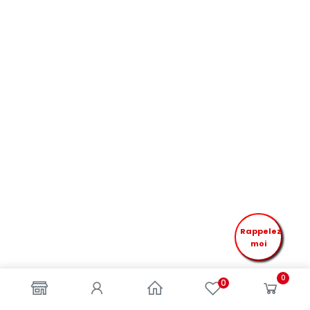
Rappelez
moi
0
0