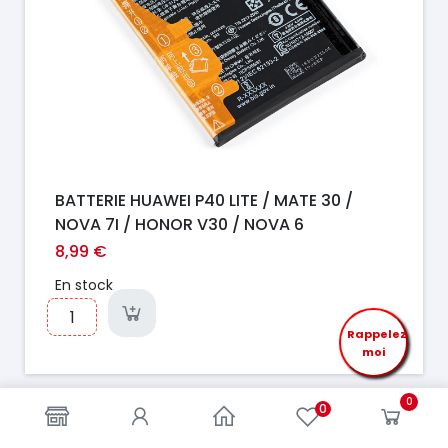
BATTERIE HUAWEI P40 LITE / MATE 30 /
NOVA 7I / HONOR V30 / NOVA 6
8,99 €
En stock
Rappelez
moi
0
0