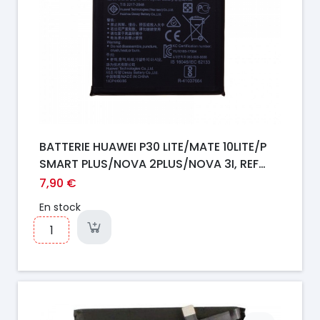
BATTERIE HUAWEI P30 LITE/MATE 10LITE/P
SMART PLUS/NOVA 2PLUS/NOVA 3I, REF
HB356687ECW
7,90 €
En stock
Prix