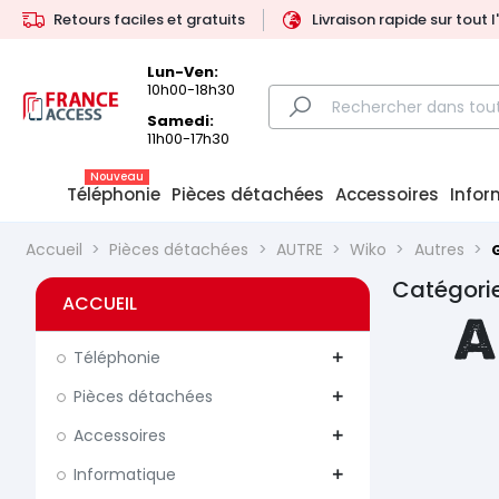
Retours faciles et gratuits
Livraison rapide sur tout 
Lun-Ven:
10h00-18h30
Samedi:
11h00-17h30
Nouveau
Téléphonie
Pièces détachées
Accessoires
Infor
Accueil
Pièces détachées
AUTRE
Wiko
Autres
Catégori
ACCUEIL
A
Téléphonie
add
Pièces détachées
add
Accessoires
add
Informatique
add