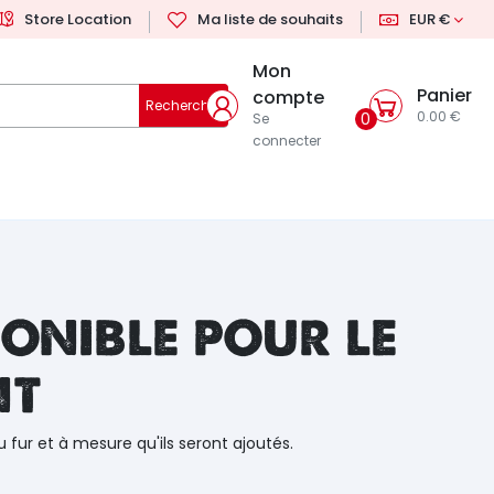
Store Location
Ma liste de souhaits
EUR €
Mon
Panier
compte
Rechercher
0.00 €
0
Se
connecter
onible pour le
nt
u fur et à mesure qu'ils seront ajoutés.