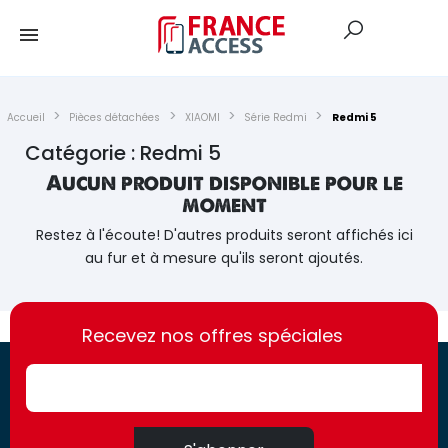
Accueil
Pièces détachées
XIAOMI
Série Redmi
Redmi 5
Catégorie : Redmi 5
Aucun produit disponible pour le
moment
Restez à l'écoute! D'autres produits seront affichés ici
au fur et à mesure qu'ils seront ajoutés.
https://france-
https://france-
access.fr
Recevez nos offres spéciales
access.fr