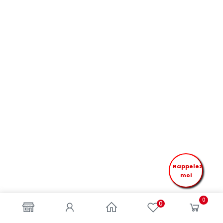
Rappelez
moi
0
0