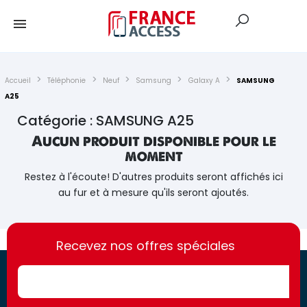
Accueil
Téléphonie
Neuf
Samsung
Galaxy A
SAMSUNG
A25
Catégorie : SAMSUNG A25
Aucun produit disponible pour le
moment
Restez à l'écoute! D'autres produits seront affichés ici
au fur et à mesure qu'ils seront ajoutés.
https://france-
https://france-
access.fr
Recevez nos offres spéciales
access.fr