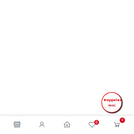
Rappelez
moi
0
0