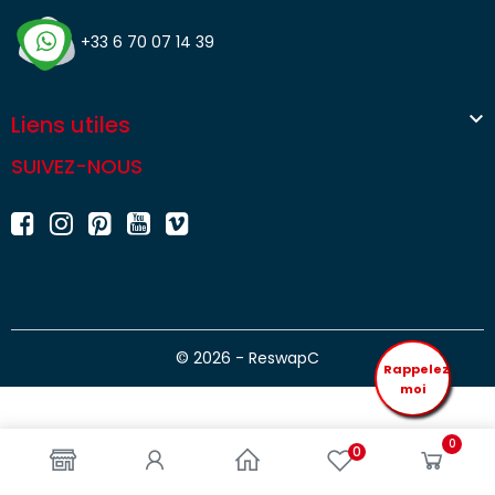
+33 6 70 07 14 39

Liens utiles
SUIVEZ-NOUS
© 2026 - ReswapC
Rappelez
moi
0
0