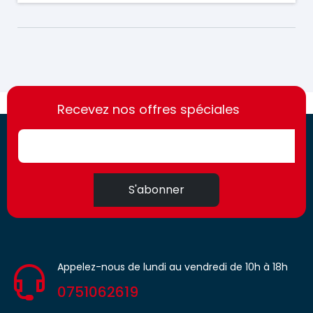
https://france-
https://france-
access.fr
Recevez nos offres spéciales
access.fr
S'abonner
Appelez-nous de lundi au vendredi de 10h à 18h
0751062619