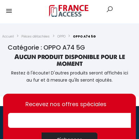
Accueil
Pièces détachées
OPPO
OPPO A74 5G
Catégorie : OPPO A74 5G
Aucun produit disponible pour le
moment
Restez à l'écoute! D'autres produits seront affichés ici
au fur et à mesure qu'ils seront ajoutés.
https://france-
https://france-
access.fr
Recevez nos offres spéciales
access.fr