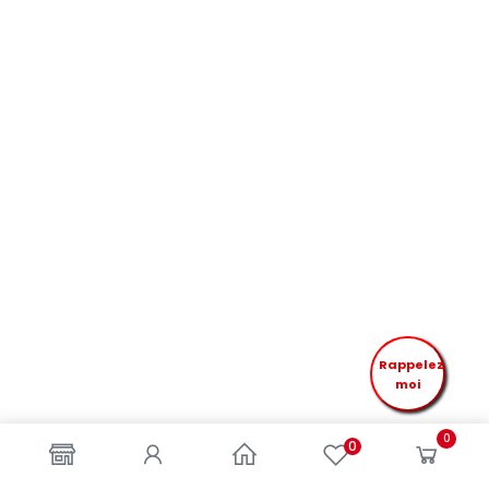
Rappelez
moi
0
0