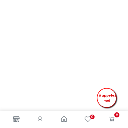
Rappelez
moi
0
0