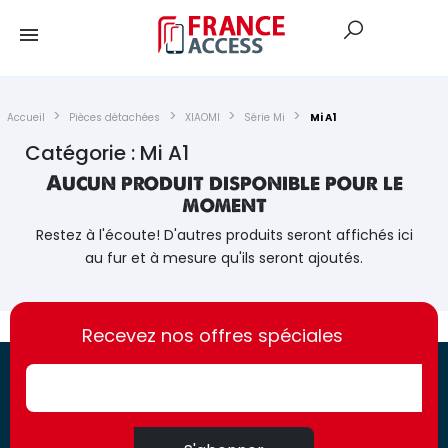
Accueil
Pièces détachées
XIAOMI
Série Mi
Mi A1
Catégorie : Mi A1
Aucun produit disponible pour le
moment
Restez à l'écoute! D'autres produits seront affichés ici
au fur et à mesure qu'ils seront ajoutés.
https://france-
https://france-
access.fr
Recevez nos offres spéciales
access.fr