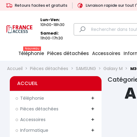
Retours faciles et gratuits
Livraison rapide sur tout 
Lun-Ven:
10h00-18h30
Samedi:
11h00-17h30
Nouveau
Téléphonie
Pièces détachées
Accessoires
Infor
Accueil
Pièces détachées
SAMSUNG
Galaxy M
M3
Catégori
ACCUEIL
A
Téléphonie
add
Pièces détachées
add
Accessoires
add
Informatique
add