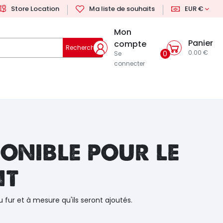
Store Location
Ma liste de souhaits
EUR €
Mon
Panier
compte
Rechercher
0.00 €
0
Se
connecter
onible pour le
nt
u fur et à mesure qu'ils seront ajoutés.