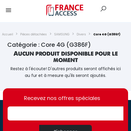
Accueil
Pièces détachées
SAMSUNG
Divers
Core 4G (G386F)
Catégorie : Core 4G (G386F)
Aucun produit disponible pour le
moment
Restez à l'écoute! D'autres produits seront affichés ici
au fur et à mesure qu'ils seront ajoutés.
https://france-
https://france-
access.fr
Recevez nos offres spéciales
access.fr