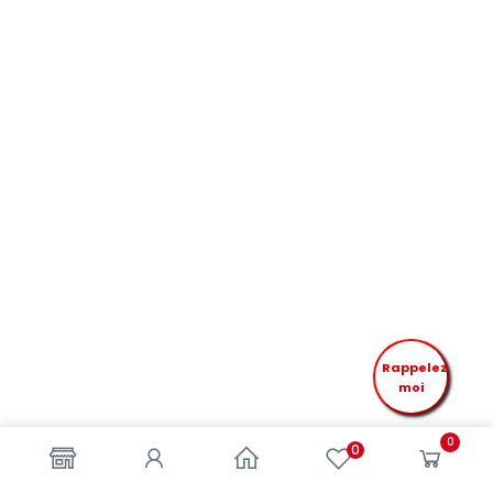
Rappelez
moi
0
0