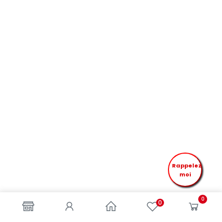
Rappelez
moi
0
0