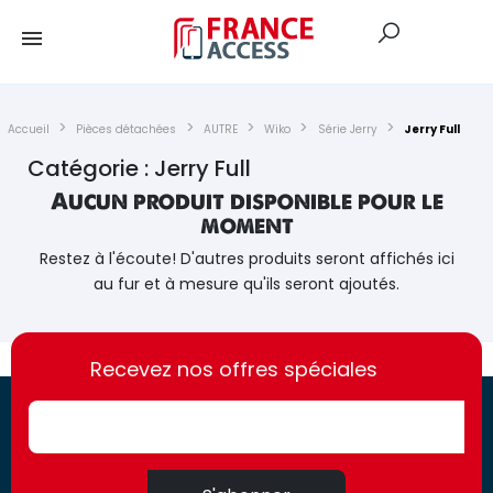
Accueil
Pièces détachées
AUTRE
Wiko
Série Jerry
Jerry Full
Catégorie : Jerry Full
Aucun produit disponible pour le
moment
Restez à l'écoute! D'autres produits seront affichés ici
au fur et à mesure qu'ils seront ajoutés.
https://france-
https://france-
access.fr
Recevez nos offres spéciales
access.fr