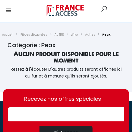
Accueil
Pièces détachées
AUTRE
Wiko
Autres
Peax
Catégorie : Peax
Aucun produit disponible pour le
moment
Restez à l'écoute! D'autres produits seront affichés ici
au fur et à mesure qu'ils seront ajoutés.
https://france-
https://france-
access.fr
Recevez nos offres spéciales
access.fr