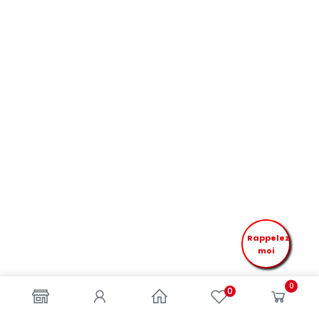
Rappelez
moi
0
0