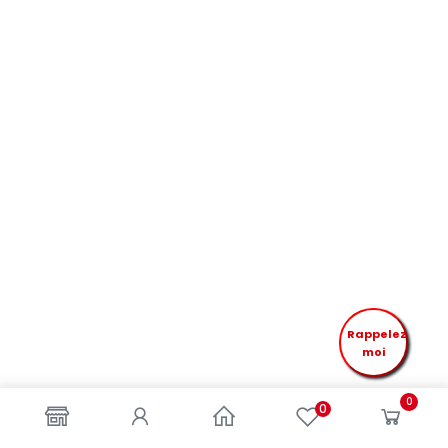
Rappelez
moi
0
0