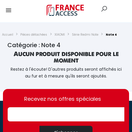
Accueil
Pièces détachées
XIAOMI
Série Redmi Note
Note 4
Catégorie : Note 4
Aucun produit disponible pour le
moment
Restez à l'écoute! D'autres produits seront affichés ici
au fur et à mesure qu'ils seront ajoutés.
https://france-
https://france-
access.fr
Recevez nos offres spéciales
access.fr